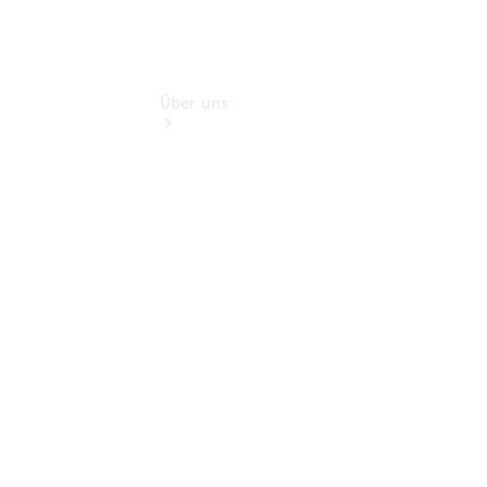
Über uns
Übersicht
Kontakt
Ansprechpartner
Kontaktformular