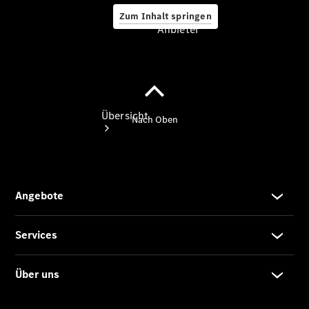
Zum Inhalt springen
Anbieter
Anbieter
Übersicht
Startseite
Ansprechpartner
finden
Beratung
vereinbaren
Servicetermin