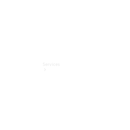
Store
Services
Übersicht
Serviceangebote
Reifen &
Kompletträder