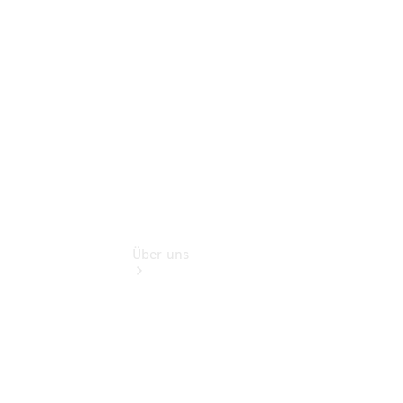
Teile &
Zubehör
Rückrufe &
Umrüstungen
Über uns
Übersicht