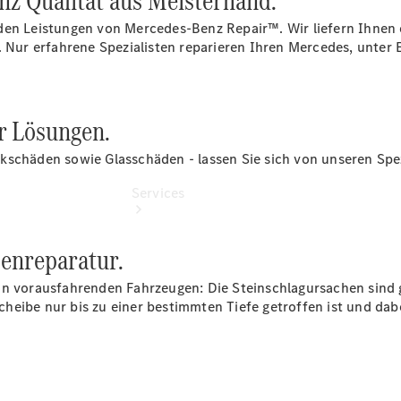
nz Qualität aus Meisterhand.
vereinbaren
den Leistungen von Mercedes-Benz Repair™. Wir liefern Ihnen 
. Nur erfahrene Spezialisten reparieren Ihren Mercedes, unter 
r Lösungen.
kschäden sowie Glasschäden - lassen Sie sich von unseren Spez
Services
enreparatur.
on vorausfahrenden Fahrzeugen: Die Steinschlagursachen sind g
eibe nur bis zu einer bestimmten Tiefe getroffen ist und dabei
Übersicht
Finanzdienste
Reifen &
Kompletträder