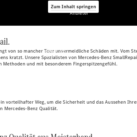
Zum Inhalt springen
Anbieter
ail.
Anbieter
ringt von so mancher Tour unvermeidliche Schäden mit. Vom Stei
Übersicht
ns kratzt. Unsere Spezialisten von Mercedes-Benz SmallRepair
n Methoden und mit besonderem Fingerspitzengefühl.
Startseite
ein vorteilhafter Weg, um die Sicherheit und das Aussehen Ihr
Ansprechpartner
in Mercedes-Benz Qualität.
finden
Beratung
vereinbaren
Servicetermin