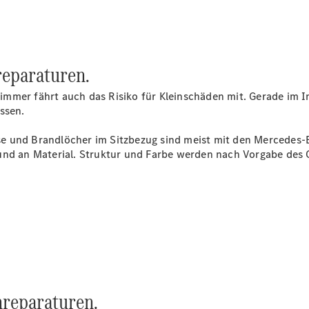
eparaturen.
mmer fährt auch das Risiko für Kleinschäden mit. Gerade im I
ssen.
Reifen- und
Komplettradschutz
e und Brandlöcher im Sitzbezug sind meist mit den Mercedes-B
EU-
nd an Material. Struktur und Farbe werden nach Vorgabe des Or
Reifenlabel
Transporter-
Service
reparaturen.