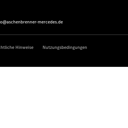
Übersicht
MobiloVan
Intelligente
Fahrzeugsteuerung
Übersicht
Digitale
Extras
Van Uptime
Monitor
Onboard
Service App
Mercedes-