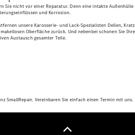
Übersicht
rn Sie nicht vor einer Reparatur. Denn eine intakte Außenhüll
Unfallreparaturen
tterungseinflüssen und Korrosion.
SmallRepair
Rücknahme
fernen unsere Karosserie- und Lack-Spezialisten Dellen, Krat
&
r makellosen Oberfläche zurück. Und nebenbei schonen Sie Ihr
Entsorgung
siven Austausch gesamter Teile.
Wartung
Reparatur
Service-
und
Garantie-
Pakete
Mobile
Service
Fleet
Services
z SmallRepair. Vereinbaren Sie einfach einen Termin mit uns. 
Elektrofahrzeug-
Service
VanService
basic
Individuelle
Betreuung